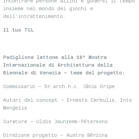
incontrare persone affini e godersi il tempo 
insieme nel mondo dei giochi e 
dell’intrattenimento.
Il tuo TCL
Padiglione lettone alla 18ª Mostra 
Internazionale di Architettura della 
Biennale di Venezia – team del progetto:
Commissario – Dr.arch.h.c. Jānis Dripe
Autori del concept – Ernests Cerbulis, Ints 
Menģelis
Curatore – Uldis Jaunzems-Pētersons
Direzione progetto – Austra Bērziņa