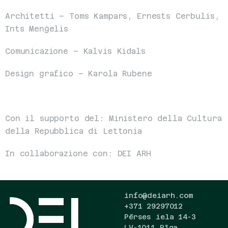
Architetti – Toms Kampars, Ernests Cerbulis, 
Ints Menģelis
Comunicazione – Kalvis Kidals
Design grafico – Karola Rubene
Con il supporto del: Ministero della Cultura 
della Repubblica di Lettonia
In collaborazione con: DEI ARH
info@deiarh.com
+371 29297012
Pērses iela 14-3
LV-1011 Rīga