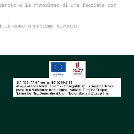
arete o la rimozione di una facciata per 
ittà come organismo vivente.
SIA "DEI ARH" reģ.nr. 40103992181
Atveseļošanas fonda ietvaros veic ieguldījumu komercdarbības 
procesu uzlabošanā: mājas lapas izstrādē. Finansē Eiropas 
Savienība NextGenerationEU un Nacionālās attīstības plāns.