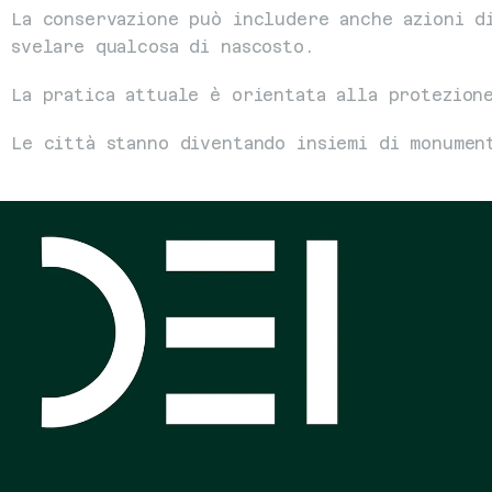
La conservazione può includere anche azioni di
svelare qualcosa di nascosto.
La pratica attuale è orientata alla protezion
Le città stanno diventando insiemi di monumen