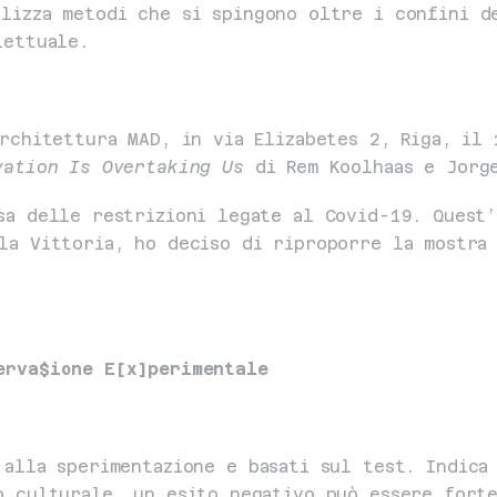
lizza metodi che si spingono oltre i confini de
lettuale.
rchitettura MAD, in via Elizabetes 2, Riga, il 
vation Is Overtaking Us
 di Rem Koolhaas e Jorg
sa delle restrizioni legate al Covid-19. Quest’
la Vittoria, ho deciso di riproporre la mostra 
erva$ione E[x]perimentale
 alla sperimentazione e basati sul test. Indica 
o culturale, un esito negativo può essere forte