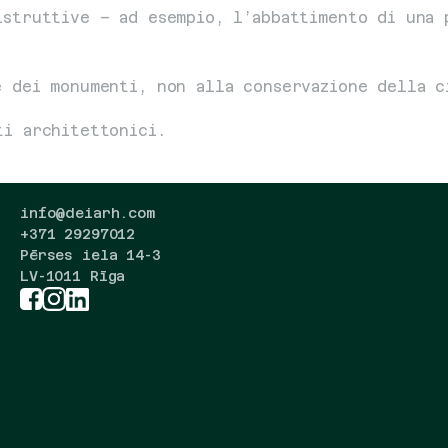
struttive – ad esempio, l’abbattimento di una p
e dei monumenti, non alla conservazione della c
ti architettonici.
info@deiarh.com
+371 29297012
Pērses iela 14-3
LV-1011 Rīga