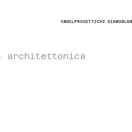
EMAIL
PROGETTI
CHI SIAMO
BLO
LV
a architettonica