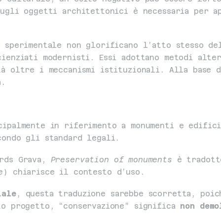
ugli oggetti architettonici è necessaria per ap
 sperimentale non glorificano l’atto stesso del
ienziati modernisti. Essi adottano metodi alter
à oltre i meccanismi istituzionali. Alla base d
a.
cipalmente in riferimento a monumenti e edifici
condo gli standard legali.
rds Grava, 
Preservation of monuments
 è tradott
e
) chiarisce il contesto d’uso.
tale
, questa traduzione sarebbe scorretta, poic
to progetto, “conservazione” significa 
non demo