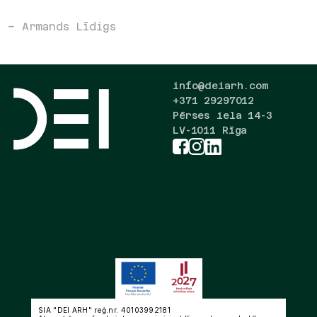
– Armands Līdigs
info@deiarh.com
+371 29297012
Pērses iela 14-3
LV-1011 Rīga
SIA "DEI ARH" reģ.nr. 40103992181