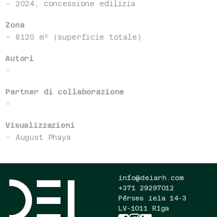
- 2024, concessione edilizia
Zona
- 8120 m² (superficie totale)
Autori
-
Partner di collaborazione
-
Visualizzazioni
- August Phaya
info@deiarh.com
+371 29297012
Pērses iela 14-3
LV-1011 Rīga