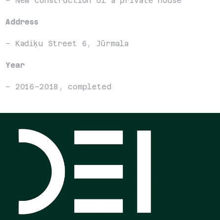
– New construction of a private house
Address
– Kadiķu Street 6, Jūrmala
Year
– 2016–2018, completed