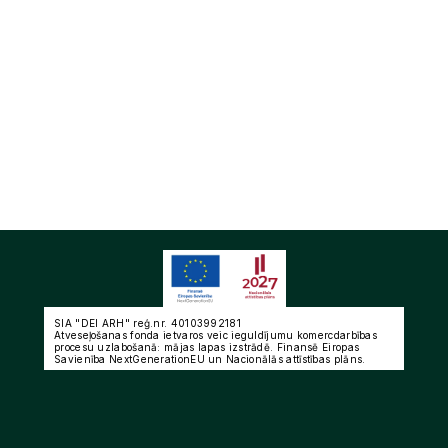
SIA "DEI ARH" reģ.nr. 40103992181
Atveseļošanas fonda ietvaros veic ieguldījumu komercdarbības 
procesu uzlabošanā: mājas lapas izstrādē. Finansē Eiropas 
Savienība NextGenerationEU un Nacionālās attīstības plāns.