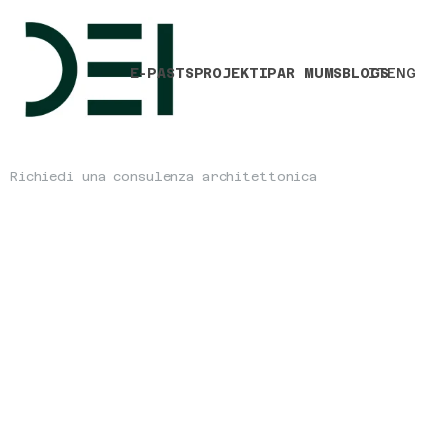
E-PASTS
PROJEKTI
PAR MUMS
BLOGS
IT
ENG
Richiedi una consulenza architettonica