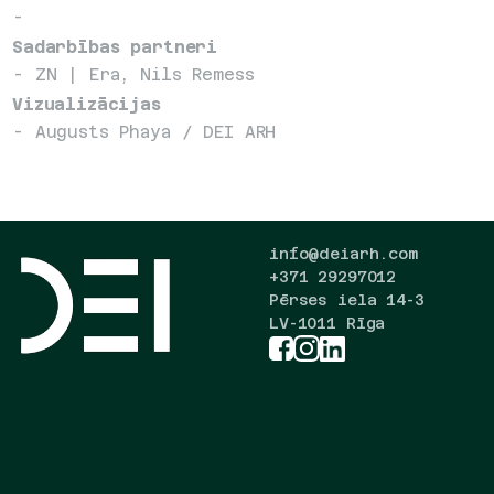
- 
Sadarbības partneri
- ZN | Era, Nils Remess
Vizualizācijas
- Augusts Phaya / DEI ARH
info@deiarh.com
+371 29297012
Pērses iela 14-3
LV-1011 Rīga