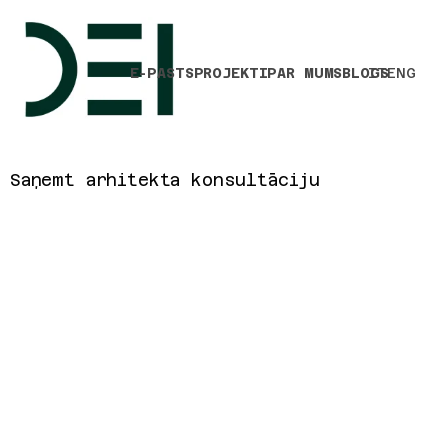
E-PASTS
PROJEKTI
PAR MUMS
BLOGS
IT
ENG
Saņemt arhitekta konsultāciju