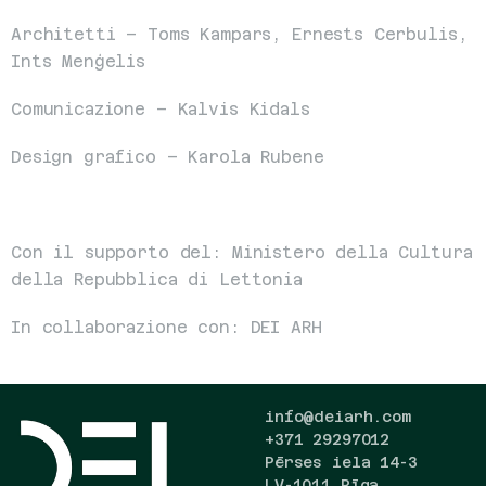
Architetti – Toms Kampars, Ernests Cerbulis, 
Ints Menģelis
Comunicazione – Kalvis Kidals
Design grafico – Karola Rubene
Con il supporto del: Ministero della Cultura 
della Repubblica di Lettonia
In collaborazione con: DEI ARH
info@deiarh.com
+371 29297012
Pērses iela 14-3
LV-1011 Rīga