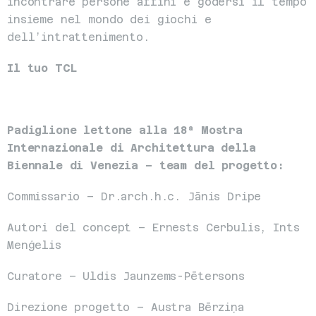
incontrare persone affini e godersi il tempo 
insieme nel mondo dei giochi e 
dell’intrattenimento.
Il tuo TCL
Padiglione lettone alla 18ª Mostra 
Internazionale di Architettura della 
Biennale di Venezia – team del progetto:
Commissario – Dr.arch.h.c. Jānis Dripe
Autori del concept – Ernests Cerbulis, Ints 
Menģelis
Curatore – Uldis Jaunzems-Pētersons
Direzione progetto – Austra Bērziņa