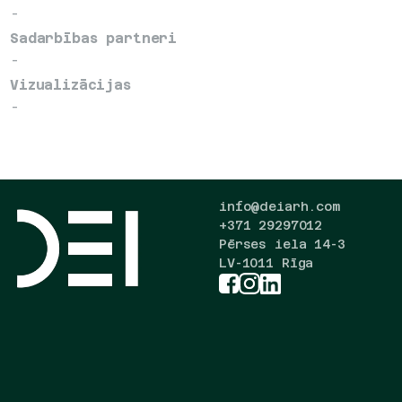
- 
Sadarbības partneri
- 
Vizualizācijas
- 
info@deiarh.com
+371 29297012
Pērses iela 14-3
LV-1011 Rīga