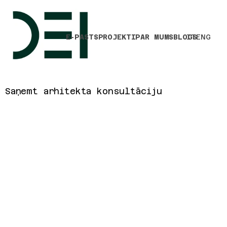
E-PASTS
PROJEKTI
PAR MUMS
BLOGS
IT
ENG
Saņemt arhitekta konsultāciju